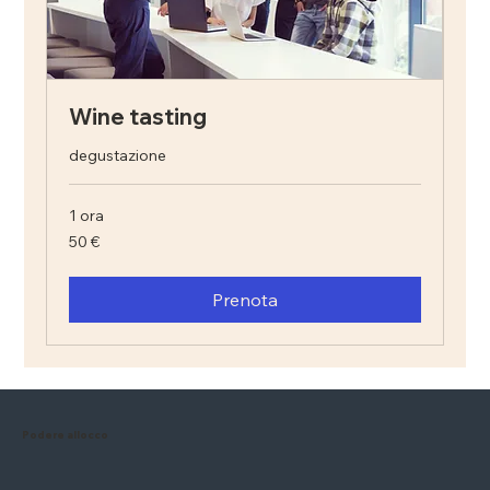
Wine tasting
degustazione
1 ora
50
50 €
euro
Prenota
Podere allocco