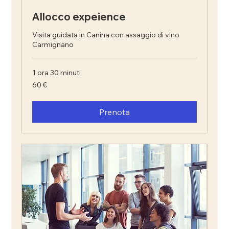
Allocco expeience
Visita guidata in Canina con assaggio di vino
Carmignano
1 ora 30 minuti
60
60 €
euro
Prenota