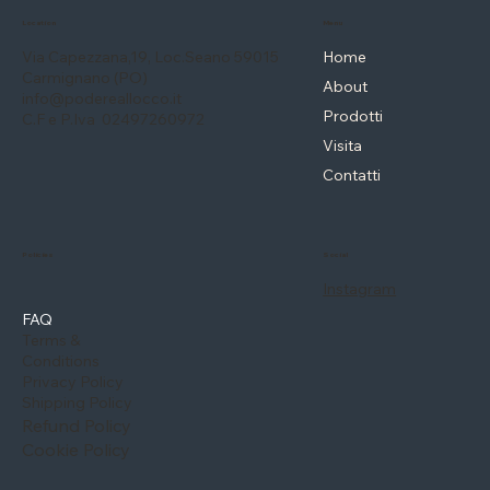
Menu
Location
Via Capezzana,19, Loc.Seano 59015
Home
Carmignano (PO)
About
info@podereallocco.it
Prodotti
C.F e P.Iva 02497260972
Visita
Contatti
Social
Policies
Instagram
FAQ
Terms &
Conditions
Privacy Policy
Shipping Policy
Refund Policy
Cookie Policy